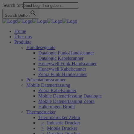
Search for:
Search Button
Home
Über uns
Produkte
Handlesegeräte
Datalogic Funk-Handscanner
Datalogic Kabelscanner
Honeywell Funk-Handscanner
Honeywell Kabelscanner
Zebra Funk-Handscanner
Präsentationsscanner
Mobile Datenerfassung
Zebra Kabelscanner
Mobile Datenerfassung Datalogic
Mobile Datenerfassung Zebra
Halterungen Brodit
Thermodrucker
Thermodrucker Zebra
Industrie Drucker
Mobile Drucker
Desktop-Drucker