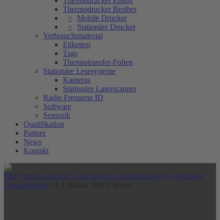
Thermodrucker Epson
Thermodrucker Brother
Mobile Drucker
Stationäre Drucker
Verbrauchsmaterial
Etiketten
Tags
Thermotransfer-Folien
Stationäre Lesesysteme
Kameras
Stationäre Laserscanner
Radio Frequenz ID
Software
Sensorik
Qualifikation
Partner
News
Kontakt
BSI Vertriebs GmbH | Automatische Identifikation für vielfältige
Einsatzgebiete
/
Z-Ultimate 3000T Silver