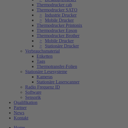
Thermodrucker cab
Thermodrucker SATO
Industrie Drucker
Mobile Drucker
Thermodrucker Printonix
Thermodrucker Epson
Thermodrucker Brother
Mobile Drucker
Stationäre Drucker
Verbrauchsmaterial
Etiketten
Tags
Thermotransfer-Folien
Stationäre Lesesysteme
Kameras
Stationäre Laserscanner
Radio Frequenz ID
Software
Sensorik
Qualifikation
Partner
News
Kontakt
Home