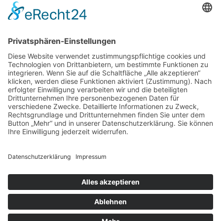
Home
Kontakt
AGB
Datenschutzerklärung
Impressum
Anschrift
BSI Vertriebs GmbH
Donaustraße 2A
64572 Büttelborn
Telefon: 00496152187370
Telefax: 004961521873727
E-Mail: info@bsivertrieb.de
bsivertrieb.de