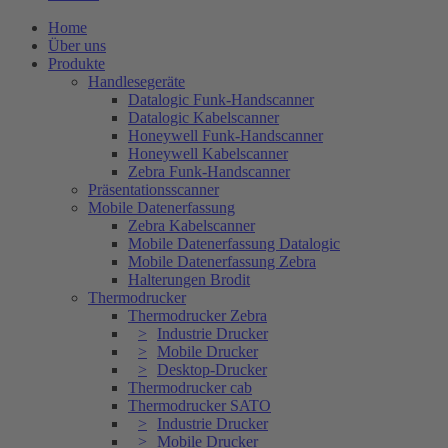
Home
Über uns
Produkte
Handlesegeräte
Datalogic Funk-Handscanner
Datalogic Kabelscanner
Honeywell Funk-Handscanner
Honeywell Kabelscanner
Zebra Funk-Handscanner
Präsentationsscanner
Mobile Datenerfassung
Zebra Kabelscanner
Mobile Datenerfassung Datalogic
Mobile Datenerfassung Zebra
Halterungen Brodit
Thermodrucker
Thermodrucker Zebra
Industrie Drucker
Mobile Drucker
Desktop-Drucker
Thermodrucker cab
Thermodrucker SATO
Industrie Drucker
Mobile Drucker