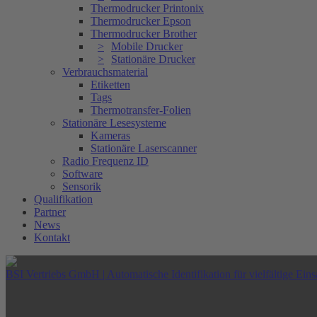
Thermodrucker Printonix
Thermodrucker Epson
Thermodrucker Brother
Mobile Drucker
Stationäre Drucker
Verbrauchsmaterial
Etiketten
Tags
Thermotransfer-Folien
Stationäre Lesesysteme
Kameras
Stationäre Laserscanner
Radio Frequenz ID
Software
Sensorik
Qualifikation
Partner
News
Kontakt
BSI Vertriebs GmbH | Automatische Identifikation für vielfältige Eins