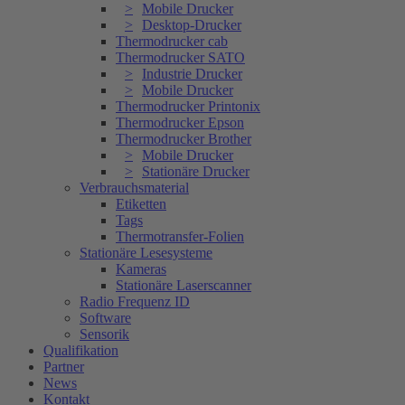
Mobile Drucker
Desktop-Drucker
Thermodrucker cab
Thermodrucker SATO
Industrie Drucker
Mobile Drucker
Thermodrucker Printonix
Thermodrucker Epson
Thermodrucker Brother
Mobile Drucker
Stationäre Drucker
Verbrauchsmaterial
Etiketten
Tags
Thermotransfer-Folien
Stationäre Lesesysteme
Kameras
Stationäre Laserscanner
Radio Frequenz ID
Software
Sensorik
Qualifikation
Partner
News
Kontakt