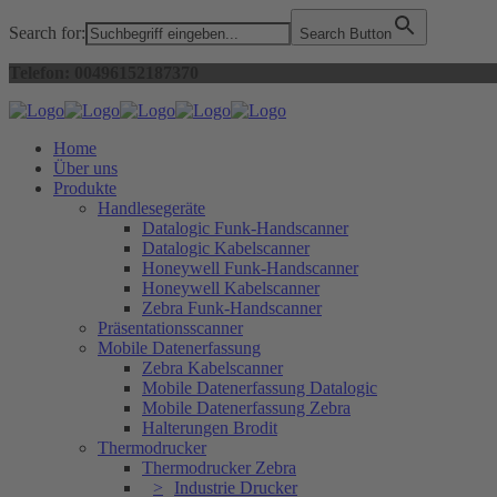
Search for:
Search Button
Telefon: 00496152187370
Home
Über uns
Produkte
Handlesegeräte
Datalogic Funk-Handscanner
Datalogic Kabelscanner
Honeywell Funk-Handscanner
Honeywell Kabelscanner
Zebra Funk-Handscanner
Präsentationsscanner
Mobile Datenerfassung
Zebra Kabelscanner
Mobile Datenerfassung Datalogic
Mobile Datenerfassung Zebra
Halterungen Brodit
Thermodrucker
Thermodrucker Zebra
Industrie Drucker