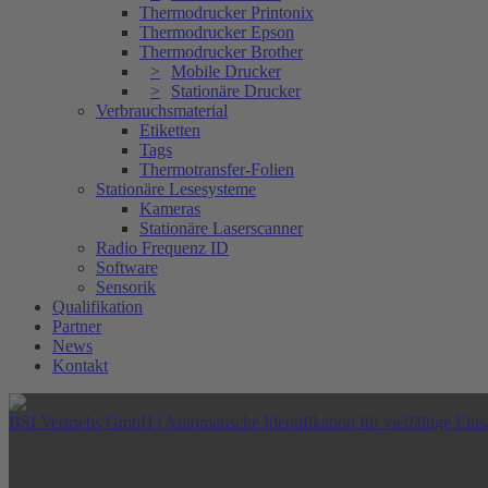
Thermodrucker Printonix
Thermodrucker Epson
Thermodrucker Brother
Mobile Drucker
Stationäre Drucker
Verbrauchsmaterial
Etiketten
Tags
Thermotransfer-Folien
Stationäre Lesesysteme
Kameras
Stationäre Laserscanner
Radio Frequenz ID
Software
Sensorik
Qualifikation
Partner
News
Kontakt
BSI Vertriebs GmbH | Automatische Identifikation für vielfältige Eins