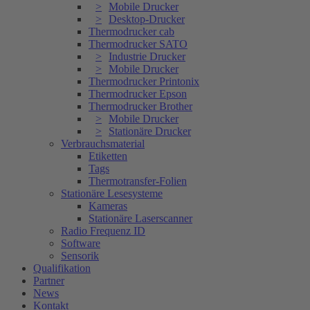
Mobile Drucker
Desktop-Drucker
Thermodrucker cab
Thermodrucker SATO
Industrie Drucker
Mobile Drucker
Thermodrucker Printonix
Thermodrucker Epson
Thermodrucker Brother
Mobile Drucker
Stationäre Drucker
Verbrauchsmaterial
Etiketten
Tags
Thermotransfer-Folien
Stationäre Lesesysteme
Kameras
Stationäre Laserscanner
Radio Frequenz ID
Software
Sensorik
Qualifikation
Partner
News
Kontakt