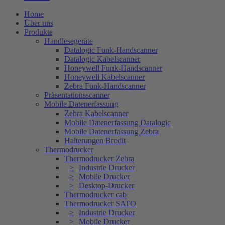
Home
Über uns
Produkte
Handlesegeräte
Datalogic Funk-Handscanner
Datalogic Kabelscanner
Honeywell Funk-Handscanner
Honeywell Kabelscanner
Zebra Funk-Handscanner
Präsentationsscanner
Mobile Datenerfassung
Zebra Kabelscanner
Mobile Datenerfassung Datalogic
Mobile Datenerfassung Zebra
Halterungen Brodit
Thermodrucker
Thermodrucker Zebra
Industrie Drucker
Mobile Drucker
Desktop-Drucker
Thermodrucker cab
Thermodrucker SATO
Industrie Drucker
Mobile Drucker