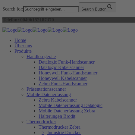
Search for:
Search Button
Telefon: 00496152187370
Home
Über uns
Produkte
Handlesegeräte
Datalogic Funk-Handscanner
Datalogic Kabelscanner
Honeywell Funk-Handscanner
Honeywell Kabelscanner
Zebra Funk-Handscanner
Präsentationsscanner
Mobile Datenerfassung
Zebra Kabelscanner
Mobile Datenerfassung Datalogic
Mobile Datenerfassung Zebra
Halterungen Brodit
Thermodrucker
Thermodrucker Zebra
Industrie Drucker