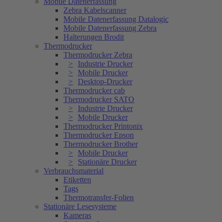
Mobile Datenerfassung
Zebra Kabelscanner
Mobile Datenerfassung Datalogic
Mobile Datenerfassung Zebra
Halterungen Brodit
Thermodrucker
Thermodrucker Zebra
Industrie Drucker
Mobile Drucker
Desktop-Drucker
Thermodrucker cab
Thermodrucker SATO
Industrie Drucker
Mobile Drucker
Thermodrucker Printonix
Thermodrucker Epson
Thermodrucker Brother
Mobile Drucker
Stationäre Drucker
Verbrauchsmaterial
Etiketten
Tags
Thermotransfer-Folien
Stationäre Lesesysteme
Kameras