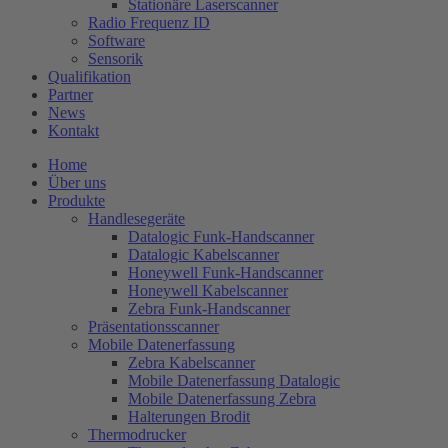
Stationäre Laserscanner
Radio Frequenz ID
Software
Sensorik
Qualifikation
Partner
News
Kontakt
Home
Über uns
Produkte
Handlesegeräte
Datalogic Funk-Handscanner
Datalogic Kabelscanner
Honeywell Funk-Handscanner
Honeywell Kabelscanner
Zebra Funk-Handscanner
Präsentationsscanner
Mobile Datenerfassung
Zebra Kabelscanner
Mobile Datenerfassung Datalogic
Mobile Datenerfassung Zebra
Halterungen Brodit
Thermodrucker