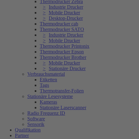
Thermodrucker Zebra
Industrie Drucker
Mobile Drucker
Desktop-Drucker
Thermodrucker cab
Thermodrucker SATO
Industrie Drucker
Mobile Drucker
Thermodrucker Printonix
Thermodrucker Epson
Thermodrucker Brother
Mobile Drucker
Stationäre Drucker
Verbrauchsmaterial
Etiketten
Tags
Thermotransfer-Folien
Stationäre Lesesysteme
Kameras
Stationäre Laserscanner
Radio Frequenz ID
Software
Sensorik
Qualifikation
Partner