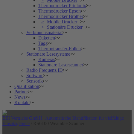
Mobile Drucker
Thermodrucker Printonix
Thermodrucker Epson
Thermodrucker Brother
Mobile Drucker
Stationäre Drucker
Verbrauchsmaterial
Etiketten
Tags
Thermotransfer-Folien
Stationäre Lesesysteme
Kameras
Stationäre Laserscanner
Radio Frequenz ID
Software
Sensorik
Qualifikation
Partner
News
Kontakt
BSI Vertriebs GmbH | Automatische Identifikation für vielfältige
Einsatzgebiete
/
RS6100 Wearable-Scanner