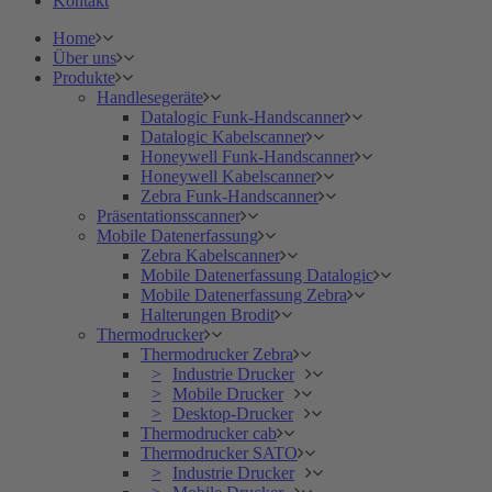
Kontakt
Home
Über uns
Produkte
Handlesegeräte
Datalogic Funk-Handscanner
Datalogic Kabelscanner
Honeywell Funk-Handscanner
Honeywell Kabelscanner
Zebra Funk-Handscanner
Präsentationsscanner
Mobile Datenerfassung
Zebra Kabelscanner
Mobile Datenerfassung Datalogic
Mobile Datenerfassung Zebra
Halterungen Brodit
Thermodrucker
Thermodrucker Zebra
Industrie Drucker
Mobile Drucker
Desktop-Drucker
Thermodrucker cab
Thermodrucker SATO
Industrie Drucker