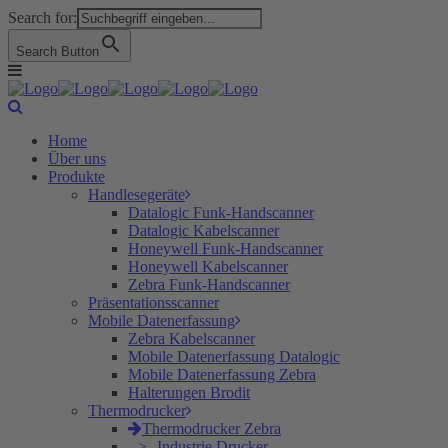
Search for:
Search Button
Home
Über uns
Produkte
Handlesegeräte
Datalogic Funk-Handscanner
Datalogic Kabelscanner
Honeywell Funk-Handscanner
Honeywell Kabelscanner
Zebra Funk-Handscanner
Präsentationsscanner
Mobile Datenerfassung
Zebra Kabelscanner
Mobile Datenerfassung Datalogic
Mobile Datenerfassung Zebra
Halterungen Brodit
Thermodrucker
Thermodrucker Zebra
Industrie Drucker