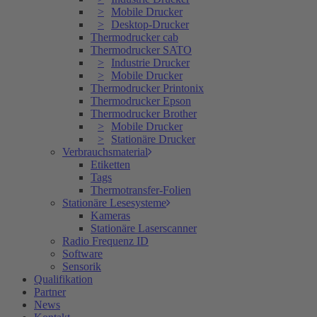
Mobile Drucker
Desktop-Drucker
Thermodrucker cab
Thermodrucker SATO
Industrie Drucker
Mobile Drucker
Thermodrucker Printonix
Thermodrucker Epson
Thermodrucker Brother
Mobile Drucker
Stationäre Drucker
Verbrauchsmaterial
Etiketten
Tags
Thermotransfer-Folien
Stationäre Lesesysteme
Kameras
Stationäre Laserscanner
Radio Frequenz ID
Software
Sensorik
Qualifikation
Partner
News