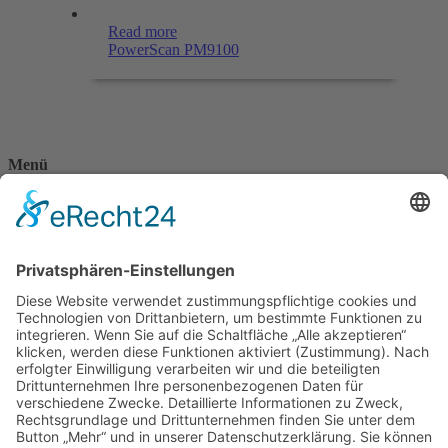
Read more
PowerScan PM9100
Menü
Home
Kontakt
AGB
Datenschutzerklärung
Impressum
Anschrift
BSI Vertriebs GmbH
Donaustraße 2A
64572 Büttelborn
Telefon: 00496152187370
Telefax: 004961521873727