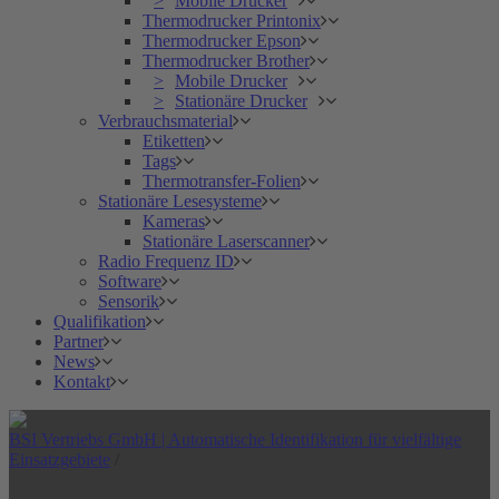
Mobile Drucker
Thermodrucker Printonix
Thermodrucker Epson
Thermodrucker Brother
Mobile Drucker
Stationäre Drucker
Verbrauchsmaterial
Etiketten
Tags
Thermotransfer-Folien
Stationäre Lesesysteme
Kameras
Stationäre Laserscanner
Radio Frequenz ID
Software
Sensorik
Qualifikation
Partner
News
Kontakt
BSI Vertriebs GmbH | Automatische Identifikation für vielfältige
Einsatzgebiete
/