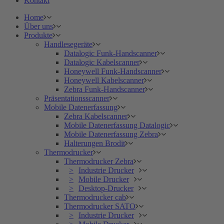
Kontakt
Home
Über uns
Produkte
Handlesegeräte
Datalogic Funk-Handscanner
Datalogic Kabelscanner
Honeywell Funk-Handscanner
Honeywell Kabelscanner
Zebra Funk-Handscanner
Präsentationsscanner
Mobile Datenerfassung
Zebra Kabelscanner
Mobile Datenerfassung Datalogic
Mobile Datenerfassung Zebra
Halterungen Brodit
Thermodrucker
Thermodrucker Zebra
Industrie Drucker
Mobile Drucker
Desktop-Drucker
Thermodrucker cab
Thermodrucker SATO
Industrie Drucker