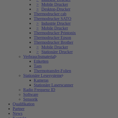
Mobile Drucker
Desktop-Drucker
Thermodrucker cab
Thermodrucker SATO
Industrie Drucker
Mobile Drucker
Thermodrucker Printonix
Thermodrucker Epson
Thermodrucker Brother
Mobile Drucker
Stationäre Drucker
Verbrauchsmaterial
Etiketten
Tags
Thermotransfer-Folien
Stationäre Lesesysteme
Kameras
Stationäre Laserscanner
Radio Frequenz ID
Software
Sensorik
Qualifikation
Partner
News