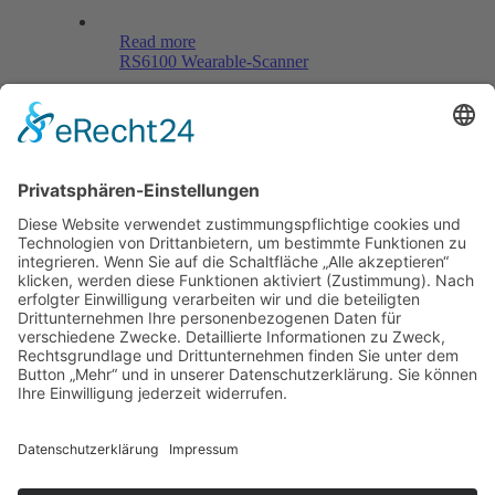
Read more
RS6100 Wearable-Scanner
Menü
Home
Kontakt
AGB
Datenschutzerklärung
Impressum
Anschrift
BSI Vertriebs GmbH
Donaustraße 2A
64572 Büttelborn
Telefon: 00496152187370