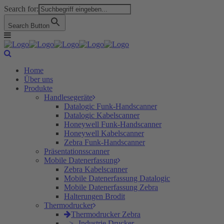
Search for:
Search Button
Home
Über uns
Produkte
Handlesegeräte
Datalogic Funk-Handscanner
Datalogic Kabelscanner
Honeywell Funk-Handscanner
Honeywell Kabelscanner
Zebra Funk-Handscanner
Präsentationsscanner
Mobile Datenerfassung
Zebra Kabelscanner
Mobile Datenerfassung Datalogic
Mobile Datenerfassung Zebra
Halterungen Brodit
Thermodrucker
Thermodrucker Zebra
Industrie Drucker