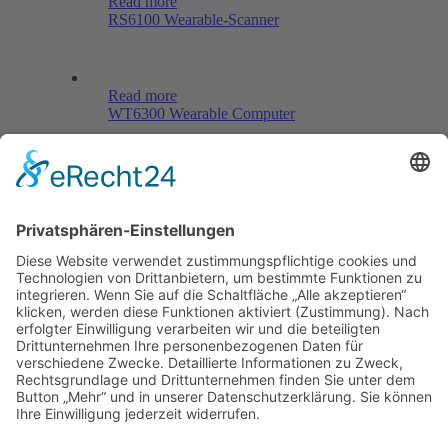
Read more
RS6100 Wearable-Scanner
Read more
WT6300 Wearable Computer
Menü
Home
Kontakt
AGB
Datenschutzerklärung
Impressum
Anschrift
BSI Vertriebs GmbH
Donaustraße 2A