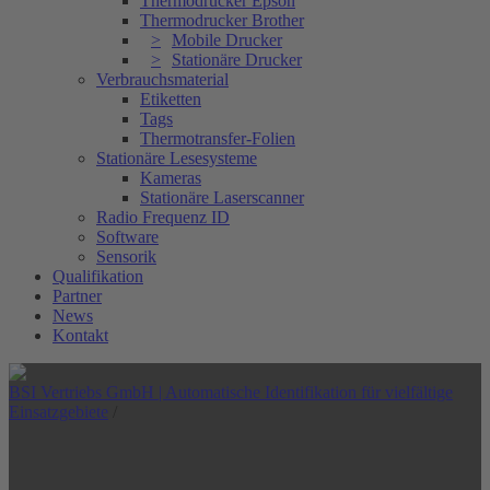
Thermodrucker Epson
Thermodrucker Brother
Mobile Drucker
Stationäre Drucker
Verbrauchsmaterial
Etiketten
Tags
Thermotransfer-Folien
Stationäre Lesesysteme
Kameras
Stationäre Laserscanner
Radio Frequenz ID
Software
Sensorik
Qualifikation
Partner
News
Kontakt
BSI Vertriebs GmbH | Automatische Identifikation für vielfältige
Einsatzgebiete
/