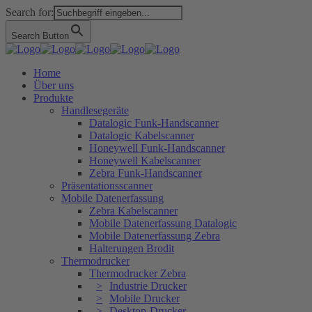
Search for:
Search Button
Home
Über uns
Produkte
Handlesegeräte
Datalogic Funk-Handscanner
Datalogic Kabelscanner
Honeywell Funk-Handscanner
Honeywell Kabelscanner
Zebra Funk-Handscanner
Präsentationsscanner
Mobile Datenerfassung
Zebra Kabelscanner
Mobile Datenerfassung Datalogic
Mobile Datenerfassung Zebra
Halterungen Brodit
Thermodrucker
Thermodrucker Zebra
Industrie Drucker
Mobile Drucker
Desktop-Drucker