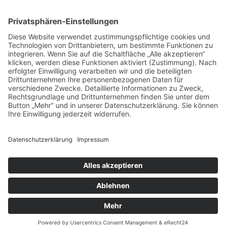
Menü
Home
Kontakt
AGB
Datenschutzerklärung
Impressum
Anschrift
BSI Vertriebs GmbH
Donaustraße 2A
64572 Büttelborn
Telefon: 00496152187370
Telefax: 004961521873727
E-Mail: info@bsivertrieb.de