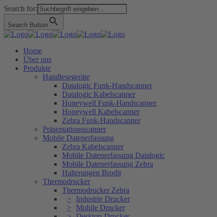
Search for:
Search Button
Home
Über uns
Produkte
Handlesegeräte
Datalogic Funk-Handscanner
Datalogic Kabelscanner
Honeywell Funk-Handscanner
Honeywell Kabelscanner
Zebra Funk-Handscanner
Präsentationsscanner
Mobile Datenerfassung
Zebra Kabelscanner
Mobile Datenerfassung Datalogic
Mobile Datenerfassung Zebra
Halterungen Brodit
Thermodrucker
Thermodrucker Zebra
Industrie Drucker
Mobile Drucker
Desktop-Drucker