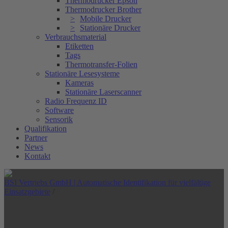
Thermodrucker Epson
Thermodrucker Brother
Mobile Drucker
Stationäre Drucker
Verbrauchsmaterial
Etiketten
Tags
Thermotransfer-Folien
Stationäre Lesesysteme
Kameras
Stationäre Laserscanner
Radio Frequenz ID
Software
Sensorik
Qualifikation
Partner
News
Kontakt
BSI Vertriebs GmbH | Automatische Identifikation für vielfältige
Einsatzgebiete
/