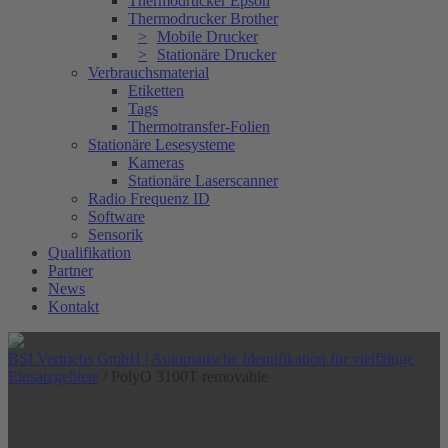
Thermodrucker Epson
Thermodrucker Brother
Mobile Drucker
Stationäre Drucker
Verbrauchsmaterial
Etiketten
Tags
Thermotransfer-Folien
Stationäre Lesesysteme
Kameras
Stationäre Laserscanner
Radio Frequenz ID
Software
Sensorik
Qualifikation
Partner
News
Kontakt
BSI Vertriebs GmbH | Automatische Identifikation für vielfältige
Einsatzgebiete
/
PolyO 3100T removable