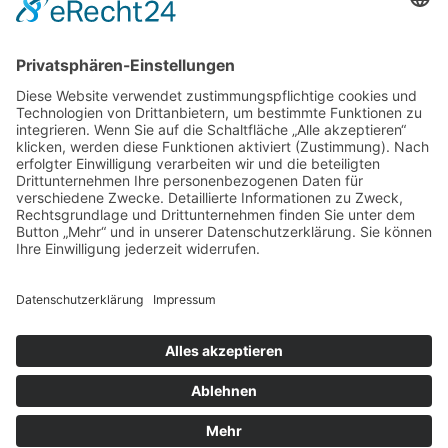
Kontakt
AGB
Datenschutzerklärung
Impressum
Anschrift
BSI Vertriebs GmbH
Donaustraße 2A
64572 Büttelborn
Telefon: 00496152187370
Telefax: 004961521873727
E-Mail: info@bsivertrieb.de
bsivertrieb.de