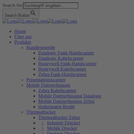
Search for:
Search Button
Home
Über uns
Produkte
Handlesegeräte
Datalogic Funk-Handscanner
Datalogic Kabelscanner
Honeywell Funk-Handscanner
Honeywell Kabelscanner
Zebra Funk-Handscanner
Präsentationsscanner
Mobile Datenerfassung
Zebra Kabelscanner
Mobile Datenerfassung Datalogic
Mobile Datenerfassung Zebra
Halterungen Brodit
Thermodrucker
Thermodrucker Zebra
Industrie Drucker
Mobile Drucker
Desktop-Drucker